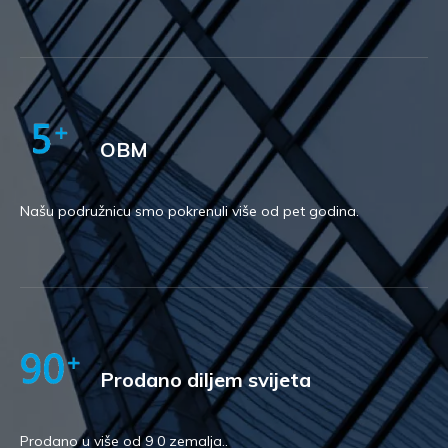
OBM
Našu podružnicu smo pokrenuli više od pet godina.
Prodano diljem svijeta
Prodano u više od
9
0 zemalja.
.