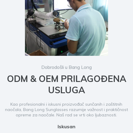
Dobrodošli u Bang Long
ODM & OEM PRILAGOĐENA
USLUGA
Kao profesionalni i iskusni proizvođač sunčanih i zaštitnih
naočala, Bang Long Sunglasses razumije važnost i praktičnost
opreme za naočale. Naš rad se vrti oko ljubaznosti.
Iskusan