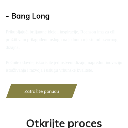
- Bang Long
Prikupljajući briljantne ideje i inspiracije, Reanson ima za cilj
pružiti vam prilagođenu uslugu na jednom mjestu od izvornog
dizajna.
Počnite odavde, iskoristite jedinstveni dizajn, naprednu inovaciju
istraživanja i razvoja i uslugu vrhunske kvalitete.
Zatražite ponudu
Otkrijte proces