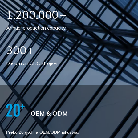
1.200.000​​​​​​​
+
Annual production capacity
300
+
Djelatnici i CNC strojevi
OEM & ODM​​​​​​​
Preko 20 godina OEM/ODM iskustva.