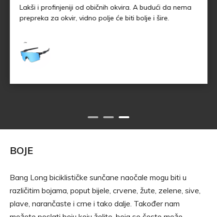
Lakši i profinjeniji od običnih okvira. A budući da nema
prepreka za okvir, vidno polje će biti bolje i šire.
BOJE
Bang Long biciklističke sunčane naočale mogu biti u
različitim bojama, poput bijele, crvene, žute, zelene, sive,
plave, narančaste i crne i tako dalje. Također nam
možete poslati boju koju želite, boja se često može