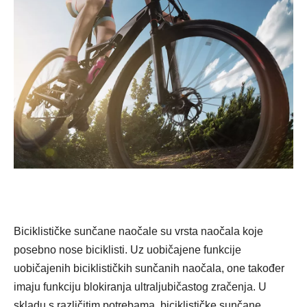
Biciklističke sunčane naočale su vrsta naočala koje
posebno nose biciklisti. Uz uobičajene funkcije
uobičajenih biciklističkih sunčanih naočala, one također
imaju funkciju blokiranja ultraljubičastog zračenja. U
skladu s različitim potrebama, biciklističke sunčane