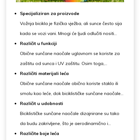
Specijaliziran za proizvode
Vožnja bicikla je fizička vježba, ali sunce često sija
kada se vozi vani. Mnogi će ljudi odlučiti nositi
sunčane naočale kako bi se zaštitili od sunca, ali to
Različit u funkciji
je zapravo pogrešno. Postoji velika razlika između
Obične sunčane naočale uglavnom se koriste za
profesionalnih biciklističkih sunčanih naočala i
zaštitu od sunca i UV zaštitu. Osim toga,
sunčanih naočala.
biciklističke sunčane naočale imaju i funkciju zaštite
Različiti materijali leća
od vjetra i pijeska.
Obične sunčane naočale obično koriste staklo ili
smolu kao leće, dok biciklističke sunčane naočale
koriste tvrđe PC ili TAC leće kako staklo ne bi
Različit u udobnosti
oštetilo oči prilikom pada tijekom vožnje.
Biciklističke sunčane naočale dizajnirane su tako
da budu zakrivljene, što je aerodinamično i
omogućuje igraču da savršeno pristaje licu,
Različite boje leća