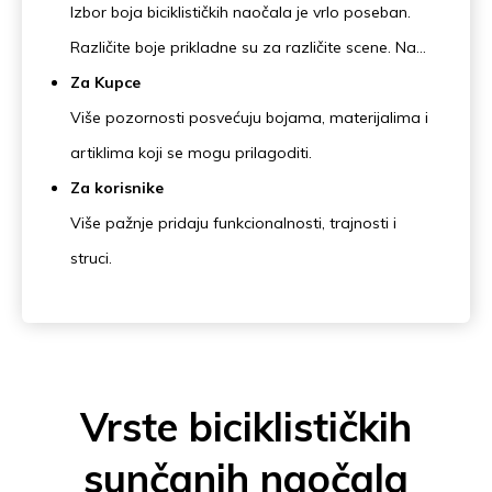
povećavajući široku vidljivost i pružajući
Izbor boja biciklističkih naočala je vrlo poseban.
sveobuhvatnu zaštitu očiju; guma se također koristi
Različite boje prikladne su za različite scene. Na
na jastučićima za nos i sljepoočnicama. Taj je
primjer, plava je prikladna za maglovite dane ili
Za Kupce
materijal protuklizni, učinkovito sprječava klizanje
vrijeme s lošom vidljivošću, a žuta za večer. Osim
Više pozornosti posvećuju bojama, materijalima i
sunčanih naočala uslijed znojenja tijekom
razlika u boji, oni u osnovi nemaju posebne funkcije
artiklima koji se mogu prilagoditi.
vježbanja. Za obične sunčane naočale, ako ih
ili pažnju.
Za korisnike
nosite dok vozite velikom brzinom, udobnost će se
Više pažnje pridaju funkcionalnosti, trajnosti i
smanjiti.
struci.
Vrste biciklističkih
sunčanih naočala