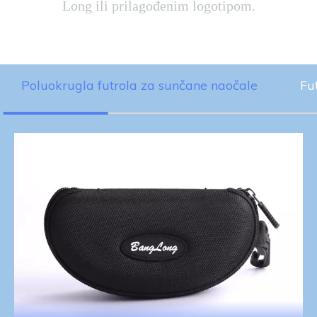
Long ili prilagođenim logotipom.
Poluokrugla futrola za sunčane naočale​​​​​​
Fu