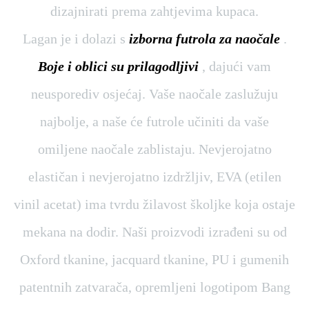
dizajnirati prema zahtjevima kupaca.
Lagan je i dolazi s
izborna futrola za naočale
.
Boje i oblici su prilagodljivi
, dajući vam
neusporediv osjećaj. Vaše naočale zaslužuju
najbolje, a naše će futrole učiniti da vaše
omiljene naočale zablistaju. Nevjerojatno
elastičan i nevjerojatno izdržljiv, EVA (etilen
vinil acetat) ima tvrdu žilavost školjke koja ostaje
mekana na dodir. Naši proizvodi izrađeni su od
Oxford tkanine, jacquard tkanine, PU i gumenih
patentnih zatvarača, opremljeni logotipom Bang