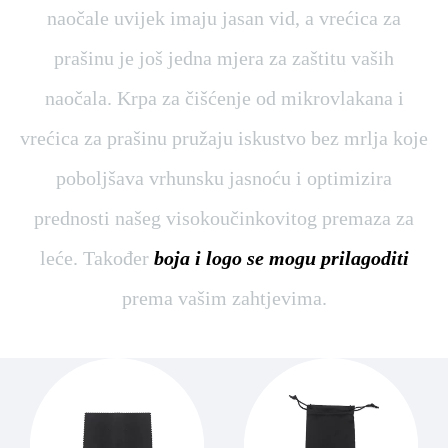
naočale uvijek imaju jasan vid, a vrećica za
prašinu je još jedna mjera za zaštitu vaših
naočala. Krpa za čišćenje od mikrovlakana i
vrećica za prašinu pružaju iskustvo bez mrlja koje
poboljšava vrhunsku jasnoću i optimizira
prednosti našeg visokoučinkovitog premaza za
leće. Također
boja i logo se mogu prilagoditi
prema vašim zahtjevima.