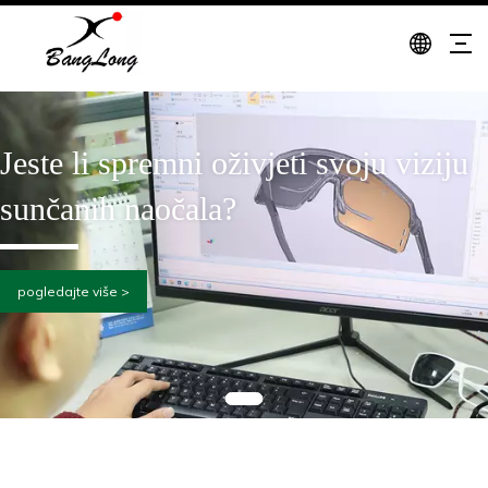
Jeste li spremni oživjeti svoju viziju
sunčanih naočala?
pogledajte više >