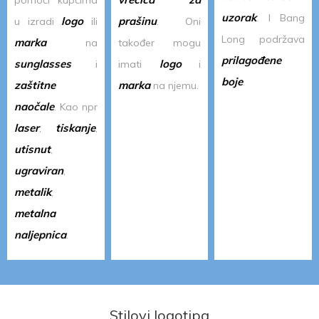
pomoći kupcima
uzorak
. I Bang
logo
prašinu
u izradi
ili
. Oni
Long podržava
marka
na
također mogu
prilagođene
sunglasses
logo
i
imati
i
boje
.
zaštitne
marka
na njemu.
naočale
. Kao npr
laser
tiskanje
,
,
utisnut
,
ugraviran
,
metalik
,
metalna
naljepnica
.
Stilovi logotipa