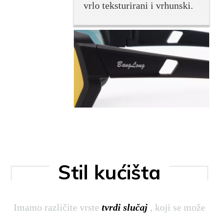
vrlo teksturirani i vrhunski.
Stil kućišta
Imamo različite vrste
tvrdi slučaj
, koji se može