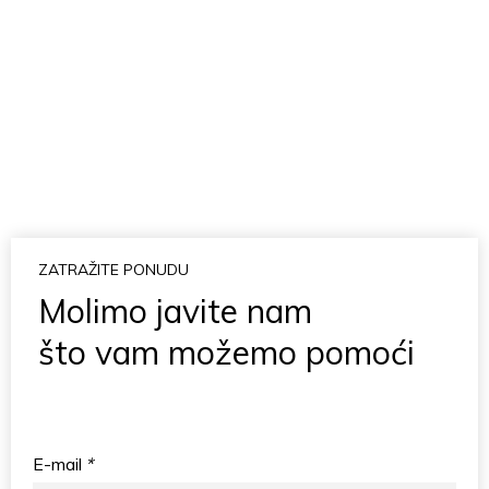
KONTAKTIRAJTE NAS
Samo ispunite ovaj brzi
obrazac
ZATRAŽITE PONUDU
Molimo javite nam
što vam možemo pomoći
E-mail
*