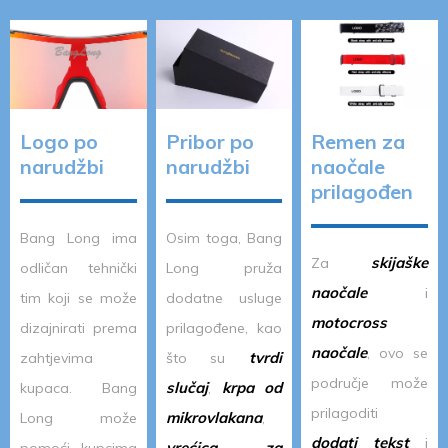
Logo po
Pribor po
Remen za
narudžbi
narudžbi
naočale
prilagođen
Bang Long ima
Osim toga, Bang
skijaške
Za
odličan tehnički
Long pruža
naočale
i
tim koji se može
dodatne usluge
motocross
dizajnirati prema
prilagođene, kao
naočale
, ovo se
tvrdi
zahtjevima
što su
područje može
slučaj
krpa od
kupaca. Bang
,
prilagoditi
mikrovlakana
Long može
,
dodati tekst
i
vrećica za