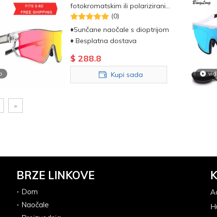
fotokromatskim ili polariziranim
lećama na recept za sport
(0)
♦Sunčane naočale s dioptrijom
♦ Besplatna dostava
$
288.8
o
vi
Kupi sada
»
BRZE LINKOVE
K
Dom
A
Naočale
H