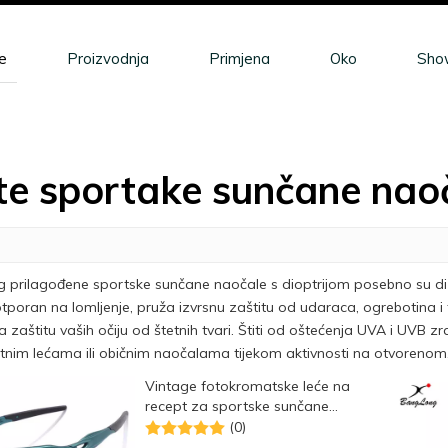
e
Proizvodnja
Primjena
Oko
Sho
te sportake sunčane naoč
 prilagođene sportske sunčane naočale s dioptrijom posebno su diza
i otporan na lomljenje, pruža izvrsnu zaštitu od udaraca, ogrebotina 
zaštitu vaših očiju od štetnih tvari. Štiti od oštećenja UVA i UVB z
tnim lećama ili običnim naočalama tijekom aktivnosti na otvorenom
Vintage fotokromatske leće na
recept za sportske sunčane
naočale za trčanje
(0)