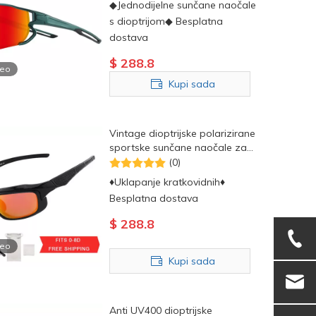
◆Jednodijelne sunčane naočale
s dioptrijom◆ Besplatna
dostava
$
288.8
deo
Kupi sada
Vintage dioptrijske polarizirane
sportske sunčane naočale za
trčanje
(0)
♦Uklapanje kratkovidnih♦
Besplatna dostava
$
288.8
deo
Kupi sada
Anti UV400 dioptrijske