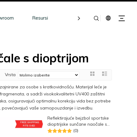
wroom
Resursi
Kontakt
ale s dioptrijom
Vrsta
jnirane za osobe s kratkovidnošću. Materijal leće je
i fragmenata, a sadrži visokokvalitetni UV400 zaštitni
raka, osiguravajući optimalnu korekciju vida bez potrebe
, povećavajući vaše samopouzdanje i izvedbu.
Reflektirajuće bejzbol sportske
dioptrijske sunčane naočale s
velikim lećama
(0)