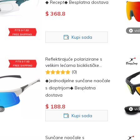
◆ Recept◆ Besplatna dostava
$
368.8
vi
Kupi sada
Reflektirajuće polarizirane s
velikim lećama biciklističke
sportske dioptrijske sunčane
(0)
naočale
◆Jednodijelne sunčane naočale
s dioptrijom◆ Besplatna
dostava
$
188.8
o
vi
Kupi sada
Sunčane naočale s