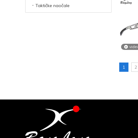
Taktičke naočale
vide
1
2