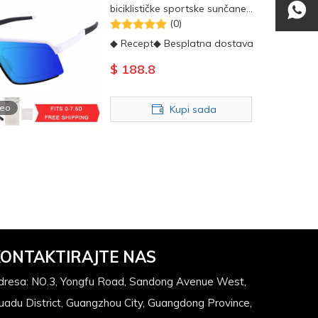
biciklističke sportske sunčane
naočale
(0)
◆ Recept◆ Besplatna dostava
$
188.8
deo
Kupi sada
ONTAKTIRAJTE NAS
dresa: NO.3, Yongfu Road, Sandong Avenue West,
uadu District, Guangzhou City, Guangdong Province,