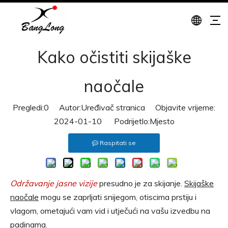
Kako očistiti skijaške
naočale
Pregledi:
0
Autor:Uređivač stranica Objavite vrijeme:
2024-01-10 Podrijetlo:
Mjesto
Raspitati se
Održavanje jasne vizije
presudno je za skijanje.
Skijaške
naočale
mogu se zaprljati snijegom, otiscima prstiju i
vlagom, ometajući vam vid i utječući na vašu izvedbu na
padinama.