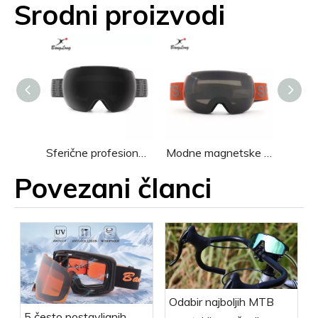
Srodni proizvodi
Sferične profesionalne skijaške naočale Revo Coating TPU
Modne magnetske sferične skijaške naočale za snowboarding
Povezani članci
Odabir najboljih MTB
5 često postavljanih