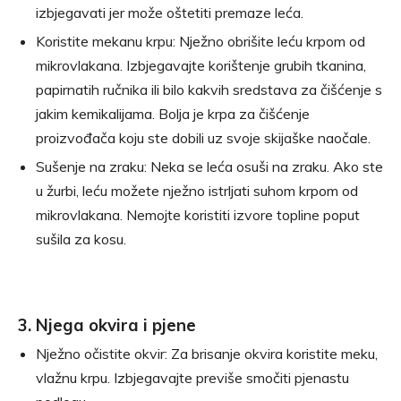
izbjegavati jer može oštetiti premaze leća.
Koristite mekanu krpu: Nježno obrišite leću krpom od
mikrovlakana. Izbjegavajte korištenje grubih tkanina,
papirnatih ručnika ili bilo kakvih sredstava za čišćenje s
jakim kemikalijama. Bolja je krpa za čišćenje
proizvođača koju ste dobili uz svoje skijaške naočale.
Sušenje na zraku: Neka se leća osuši na zraku. Ako ste
u žurbi, leću možete nježno istrljati suhom krpom od
mikrovlakana. Nemojte koristiti izvore topline poput
sušila za kosu.
3. Njega okvira i pjene
Nježno očistite okvir: Za brisanje okvira koristite meku,
vlažnu krpu. Izbjegavajte previše smočiti pjenastu