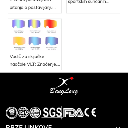
sportskih sunčanih
pitanja o postavljanju
naočala
skijaških naočala
Vodič za skijaške
naočale VLT: Značenje,
važnost i kako odabrati
BRZE LINKOVE