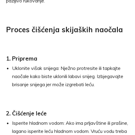
pažljivo rukovanje.
Proces čišćenja skijaških naočala
1. Priprema
Uklonite višak snijega: Nježno protresite ili tapkajte
naočale kako biste uklonili labavi snijeg. Izbjegavajte
brisanje snijega jer može izgrebati leću.
2. Čišćenje leće
Isperite hladnom vodom: Ako ima prljavštine ili prašine,
lagano isperite leću hladnom vodom. Vruću vodu treba